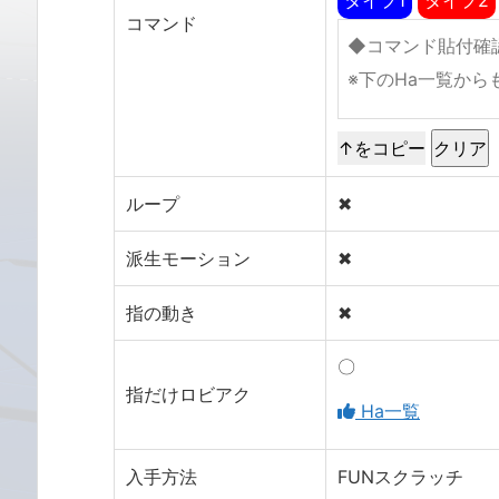
コマンド
↑をコピー
ループ
✖
派生モーション
✖
指の動き
✖
〇
指だけロビアク
Ha一覧
入手方法
FUNスクラッチ