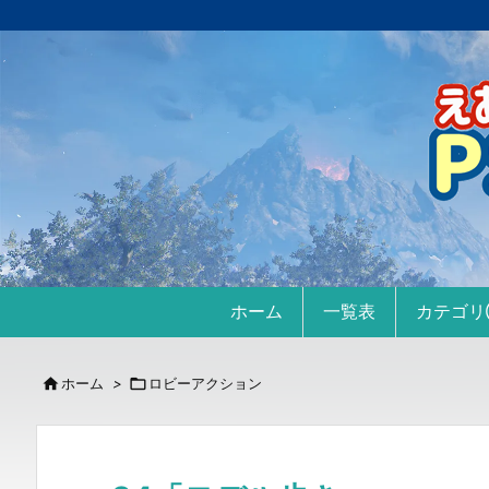
ホーム
一覧表
カテゴ

ホーム
>

ロビーアクション