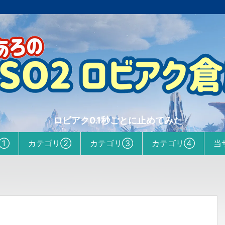
ロビアク0.1秒ごとに止めてみた
リ①
カテゴリ②
カテゴリ③
カテゴリ④
当