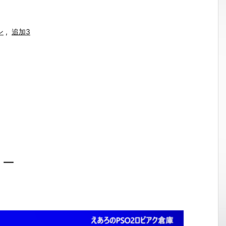
ン
,
追加3
ョー