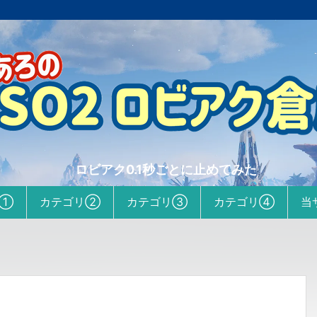
ロビアク0.1秒ごとに止めてみた
リ①
カテゴリ②
カテゴリ③
カテゴリ④
当