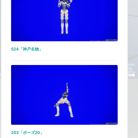
524「神戸名物」
202「ポーズ20」