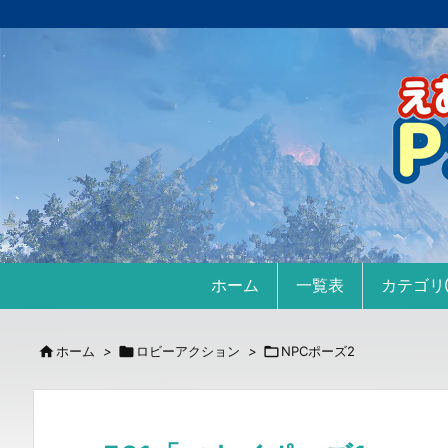
ホーム
一覧表
カテゴ

ホーム
>

ロビーアクション
>

NPCポーズ2