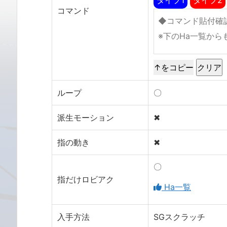
コマンド
↑をコピー
ループ
〇
派生モーション
✖
指の動き
✖
〇
指だけロビアク
Ha一覧
入手方法
SGスクラッチ