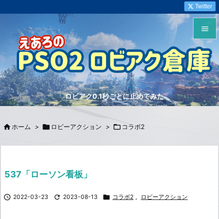
Twitter


メニュ

サイド
ロビアク0.1秒ごとに止めてみた

前へ


ホーム
>

ロビーアクション
>

コラボ2
次へ

検索
537「ローソン看板」

2022-03-23

2023-08-13

コラボ2
,
ロビーアクション