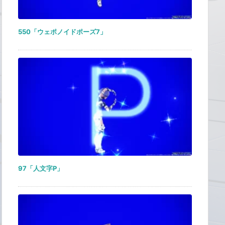
550「ウェポノイドポーズ7」
97「人文字P」