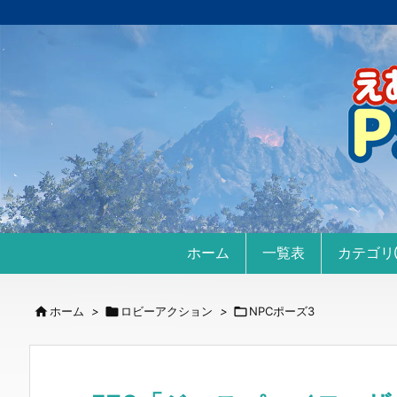
ホーム
一覧表
カテゴ

ホーム
>

ロビーアクション
>

NPCポーズ3