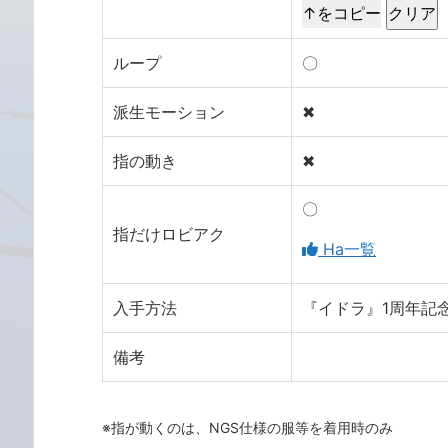
↑をコピー
ループ
〇
派生モーション
✖
指の動き
✖
〇
指だけロビアク
Ha一覧
入手方法
『イドラ』1周年記念
備考
※指が動くのは、NGS仕様の服等を着用時のみ