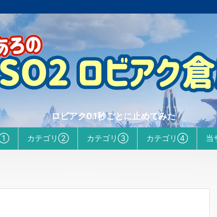
ロビアク0.1秒ごとに止めてみた
リ①
カテゴリ②
カテゴリ③
カテゴリ④
当