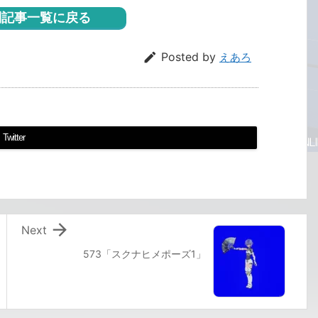
記事一覧に戻る

Posted by
えあろ
Twitter

Next
573「スクナヒメポーズ1」