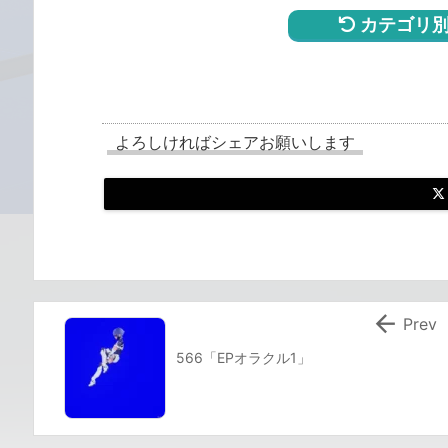
カテゴリ別
よろしければシェアお願いします

Prev
566「EPオラクル1」