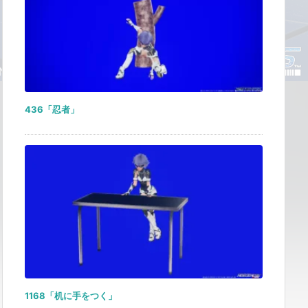
436「忍者」
1168「机に手をつく」