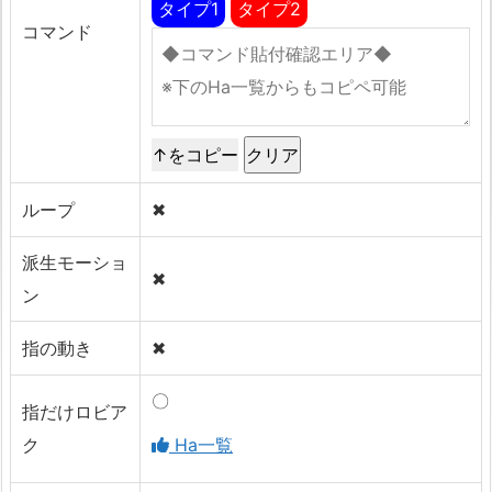
タイプ1
タイプ2
コマンド
↑をコピー
ループ
✖
派生モーショ
✖
ン
指の動き
✖
〇
指だけロビア
ク
Ha一覧