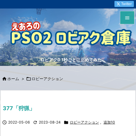
Twitter


メニュ

サイド
ロビアク0.1秒ごとに止めてみた

前へ


ホーム
>

ロビーアクション
次へ

検索
377「狩猟」

2022-05-06

2023-08-24

ロビーアクション
,
追加10