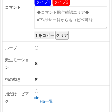
タイプ1
タイプ2
コマンド
↑をコピー
ループ
〇
派生モーショ
✖
ン
指の動き
✖
〇
指だけロビア
ク
Ha一覧