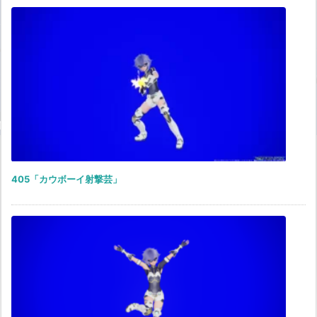
405「カウボーイ射撃芸」