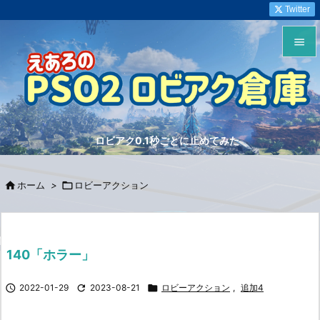
Twitter


メニュ

サイド
ロビアク0.1秒ごとに止めてみた

前へ


ホーム
>

ロビーアクション
次へ

検索
140「ホラー」

2022-01-29

2023-08-21

ロビーアクション
,
追加4