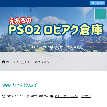
Twitter


メニュ

サイド
ロビアク0.1秒ごとに止めてみた

前へ


ホーム
>

ロビーアクション
次へ

検索
398「けんけんぱ」

2022-05-06

2023-08-24

ロビーアクション
,
追加10