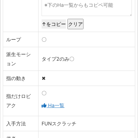
↑をコピー
ループ
〇
派生モーシ
タイプ2のみ〇
ョン
指の動き
✖
〇
指だけロビ
アク
Ha一覧
入手方法
FUNスクラッチ