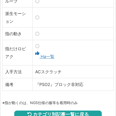
ループ
〇
派生モーシ
〇
ョン
指の動き
〇
〇
指だけロビ
アク
Ha一覧
入手方法
ACスクラッチ
備考
『PSO2』ブロック非対応
※指が動くのは、NGS仕様の服等を着用時のみ
カテゴリ別記事一覧に戻る