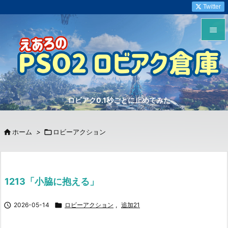
Twitter


メニュ

サイド
ロビアク0.1秒ごとに止めてみた

前へ


ホーム
>

ロビーアクション
次へ

検索
1213「小脇に抱える」

2026-05-14

ロビーアクション
,
追加21