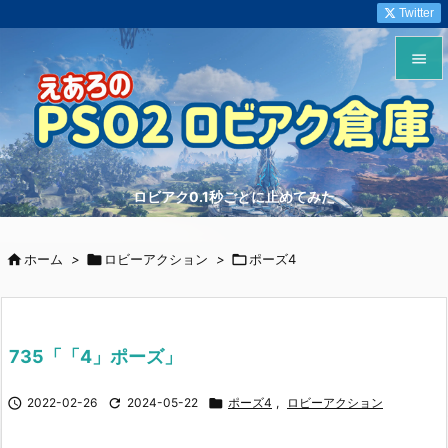
Twitter


メニュ

サイド
ロビアク0.1秒ごとに止めてみた

前へ


ホーム
>

ロビーアクション
>

ポーズ4
次へ

検索
735「「4」ポーズ」

2022-02-26

2024-05-22

ポーズ4
,
ロビーアクション