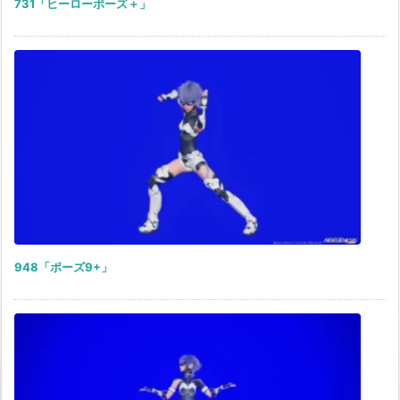
731「ヒーローポーズ＋」
948「ポーズ9+」