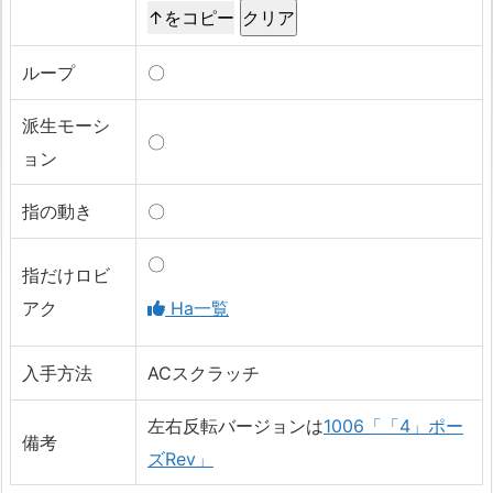
↑をコピー
ループ
〇
派生モーシ
〇
ョン
指の動き
〇
〇
指だけロビ
アク
Ha一覧
入手方法
ACスクラッチ
左右反転バージョンは
1006「「4」ポー
備考
ズRev」