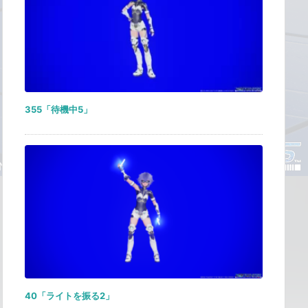
355「待機中5」
40「ライトを振る2」