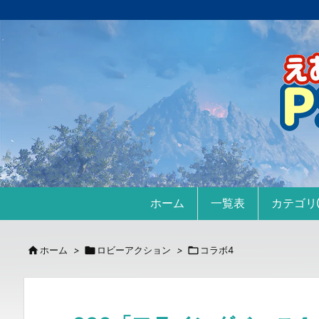
ホーム
一覧表
カテゴ

ホーム
>

ロビーアクション
>

コラボ4