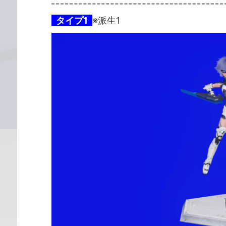
タイプ1
※派生1