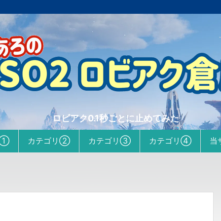
ロビアク0.1秒ごとに止めてみた
リ①
カテゴリ②
カテゴリ③
カテゴリ④
当