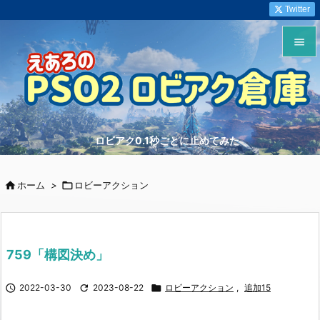
Twitter


メニュ

サイド
ロビアク0.1秒ごとに止めてみた

前へ


ホーム
>

ロビーアクション
次へ

検索
759「構図決め」

2022-03-30

2023-08-22

ロビーアクション
,
追加15