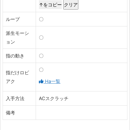
↑をコピー
ループ
〇
派生モーシ
〇
ョン
指の動き
〇
〇
指だけロビ
アク
Ha一覧
入手方法
ACスクラッチ
備考