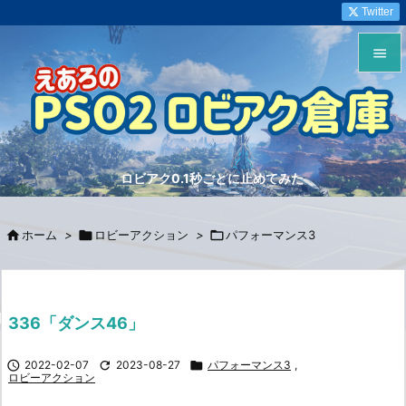
Twitter


メニュ

サイド
ロビアク0.1秒ごとに止めてみた

前へ


ホーム
>

ロビーアクション
>

パフォーマンス3
次へ

検索
336「ダンス46」

2022-02-07

2023-08-27

パフォーマンス3
,
ロビーアクション