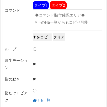
タイプ1
タイプ2
コマンド
↑をコピー
ループ
〇
派生モーショ
✖
ン
指の動き
✖
〇
指だけロビア
ク
Ha一覧