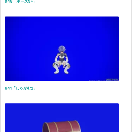
948「ポーズ9+」
641「しゃがむ2」