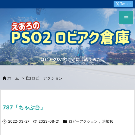
Twitter


メニュ

サイド
ロビアク0.1秒ごとに止めてみた

前へ


ホーム
>

ロビーアクション
次へ

検索
787「ちゃぶ台」

2022-03-27

2023-08-21

ロビーアクション
,
追加16