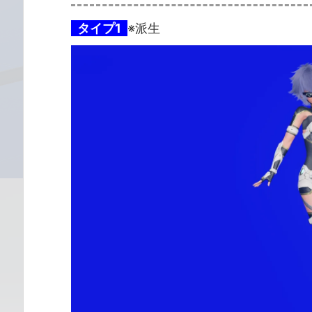
タイプ1
※派生