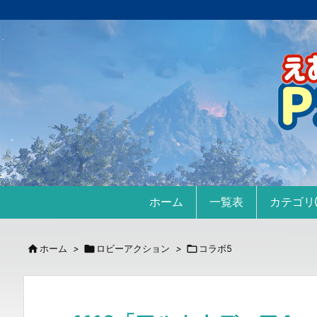
ホーム
一覧表
カテゴ

ホーム
>

ロビーアクション
>

コラボ5