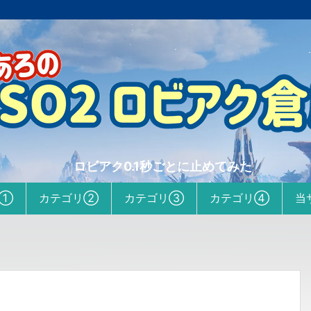
ロビアク0.1秒ごとに止めてみた
リ①
カテゴリ②
カテゴリ③
カテゴリ④
当