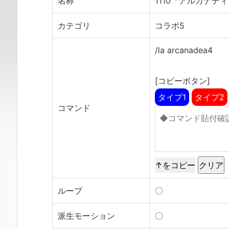
名称
1110「アルカナデ
カテゴリ
コラボ5
/la arcanadea4
[コピーボタン]
タイプ1
タイプ2
コマンド
↑をコピー
ループ
〇
派生モーション
〇